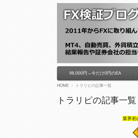
FX検証ブログ
98,000円→今だけ0円のEA
コ
ン
テ
HOME
トラリピの記事一覧
ン
ツ
トラリピの記事一覧
へ
移
動
業界初