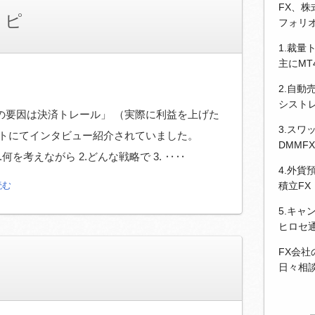
FX、
リピ
フォリ
1.裁量
主にM
2.自動
シストレ
の要因は決済トレール」 （実際に利益を上げた
3.スワ
イトにてインタビュー紹介されていました。
DMMF
何を考えながら 2.どんな戦略で 3. ‥‥
4.外貨
読む
積立FX
5.キャ
ヒロセ
FX会
日々相