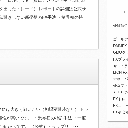
ト」 口座開設者全員にプレゼント中（期間限
を出したトレード） レポートの詳細は公式サ
値動きしない新発想のFX手法 ・業界初の特
外貨預金
ゴールデ
DMMFX
GMOク
FXプライ
セントラ
LION FX
マネーパ
外為ファ
YJFX!
(5
FXトレ
FXニュ
たまには大きく狙いたい（相場変動時など） トラ
FX初心
性が高いです。 ・業界初の特許手法 ・一度
る からです。 （公式）トラップリ ‥‥