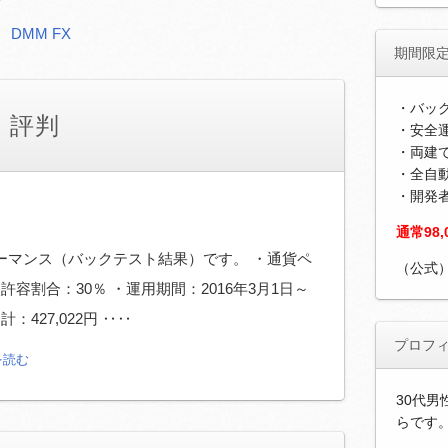
DMM FX
期間限
・バッ
 評判
・安全運
・両建
・全自
・開発
通常98
ーマンス（バックテスト結果）です。 ・通貨ペ
（公式
容割合：30％ ・運用期間：2016年3月1日～
：427,022円 ‥‥
プロフ
を読む
30代男
らです