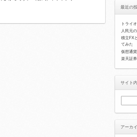
最近の
トライオ
人民元の
積立FX
てみた
仮想通貨
楽天証券
サイト
検
索:
アーカ