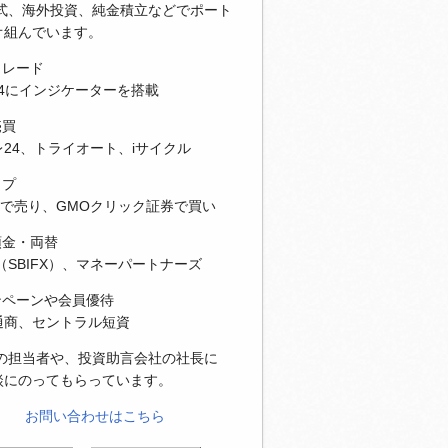
株式、海外投資、純金積立などでポート
オ組んでいます。
トレード
T4にインジケーターを搭載
売買
24、トライオート、iサイクル
ップ
Xで売り、GMOクリック証券で買い
預金・両替
（SBIFX）、マネーパートナーズ
ンペーンや会員優待
通商、セントラル短資
社の担当者や、投資助言会社の社長に
談にのってもらっています。
お問い合わせはこちら