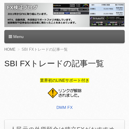
FX検証ブログ
Menu
コ
HOME
SBI FXトレードの記事一覧
ン
テ
SBI FXトレードの記事一覧
ン
ツ
へ
業界初のLINEサポート付き
移
動
DMM FX