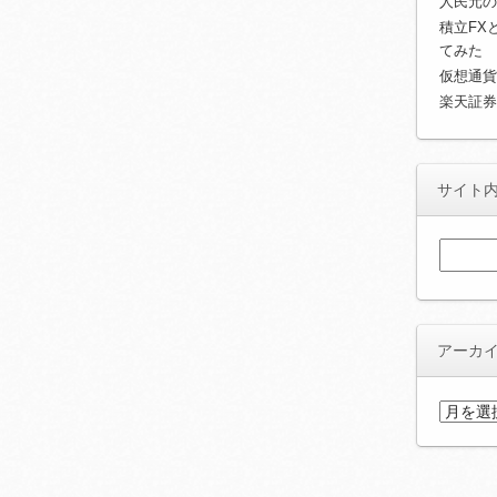
人民元の
積立FX
てみた
仮想通貨
楽天証券
サイト
検
索:
アーカ
ア
ー
カ
イ