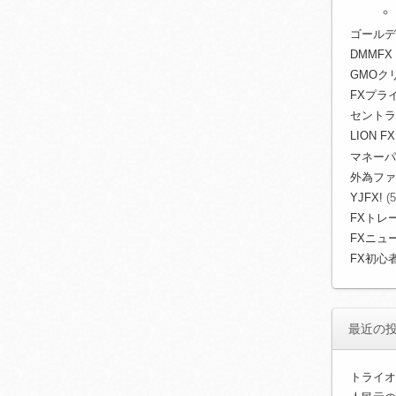
ゴールデ
DMMFX
GMOク
FXプライ
セントラ
LION FX
マネーパ
外為ファ
YJFX!
(5
FXトレ
FXニュ
FX初心
最近の
トライオ