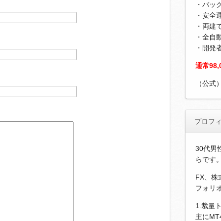
・バッ
・安全運
・両建
・全自
・開発
通常98
（公式
プロフ
30代男
らです
FX、
フォリ
1.裁量
主にM