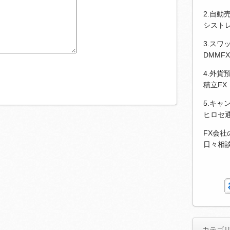
2.自動
シストレ
3.スワ
DMMF
4.外貨
積立FX
5.キャ
ヒロセ
FX会
日々相
カテゴ