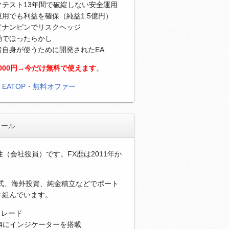
クテスト13年間で破綻しない安全運用
用でも利益を確保（純益1.5億円）
てナンピンでリスクヘッジ
動でほったらかし
者自身が使うために開発されたEA
,000円→今だけ無料で使えます
。
）
EATOP・無料オファー
ィール
性（会社役員）です。FX歴は2011年か
。
株式、海外投資、純金積立などでポート
オ組んでいます。
トレード
T4にインジケーターを搭載