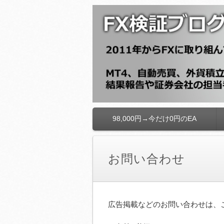
FX検証ブログ
98,000円→今だけ0円のEA
コ
ン
テ
ン
お問い合わせ
ツ
へ
移
動
広告掲載などのお問い合わせは、