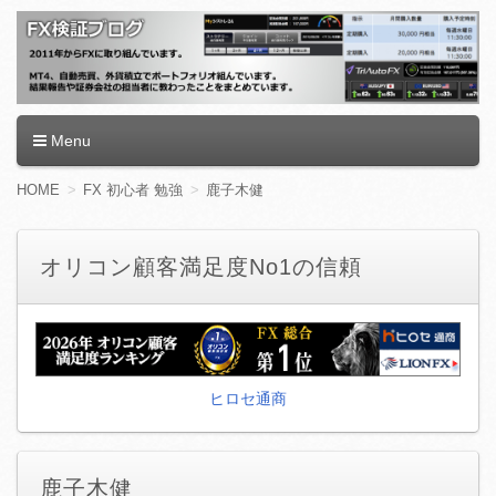
FX検証ブログ
Menu
コ
HOME
FX 初心者 勉強
鹿子木健
ン
テ
ン
オリコン顧客満足度No1の信頼
ツ
へ
移
動
ヒロセ通商
鹿子木健