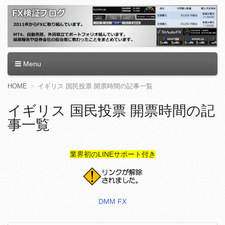
FX検証ブログ
Menu
コ
HOME
イギリス 国民投票 開票時間の記事一覧
ン
テ
イギリス 国民投票 開票時間の記
ン
事一覧
ツ
へ
移
動
業界初のLINEサポート付き
DMM FX