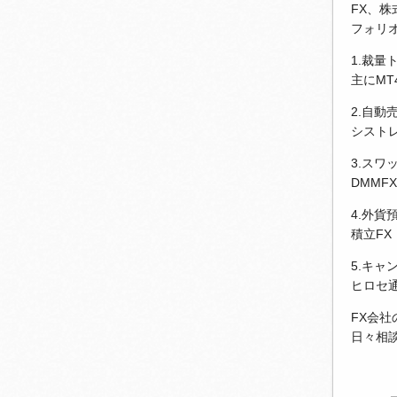
FX、
フォリ
1.裁量
主にM
2.自動
シストレ
3.スワ
DMMF
4.外貨
積立FX
5.キャ
ヒロセ
FX会
日々相