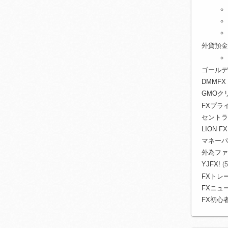
外貨預金
ゴールデ
DMMFX
GMOク
FXプライ
セントラ
LION FX
マネーパ
外為ファ
YJFX!
(5
FXトレ
FXニュ
FX初心