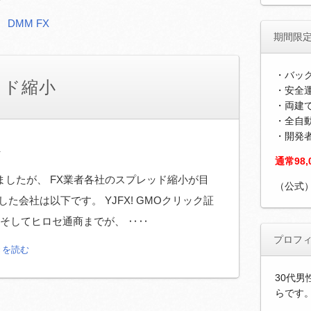
DMM FX
期間限
・バッ
ッド縮小
・安全運
・両建
・全自
・開発
ス
通常98
したが、 FX業者各社のスプレッド縮小が目
（公式
た会社は以下です。 YJFX! GMOクリック証
ム そしてヒロセ通商までが、 ‥‥
プロフ
きを読む
30代男
らです