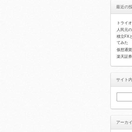
最近の
トライオ
人民元の
積立FX
てみた
仮想通貨
楽天証券
サイト
検
索:
アーカ