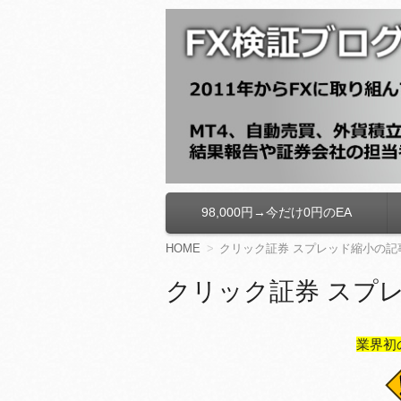
FX検証ブログ
98,000円→今だけ0円のEA
コ
ン
テ
HOME
クリック証券 スプレッド縮小の記
ン
ツ
クリック証券 スプ
へ
移
動
業界初