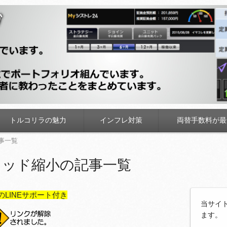
トルコリラの魅力
インフレ対策
両替手数料が最
事一覧
レッド縮小の記事一覧
のLINEサポート付き
当サイ
ます。