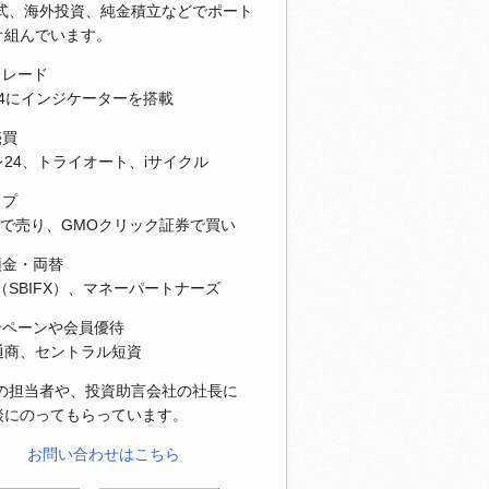
株式、海外投資、純金積立などでポート
オ組んでいます。
トレード
T4にインジケーターを搭載
売買
24、トライオート、iサイクル
ップ
Xで売り、GMOクリック証券で買い
預金・両替
（SBIFX）、マネーパートナーズ
ンペーンや会員優待
通商、セントラル短資
社の担当者や、投資助言会社の社長に
談にのってもらっています。
お問い合わせはこちら