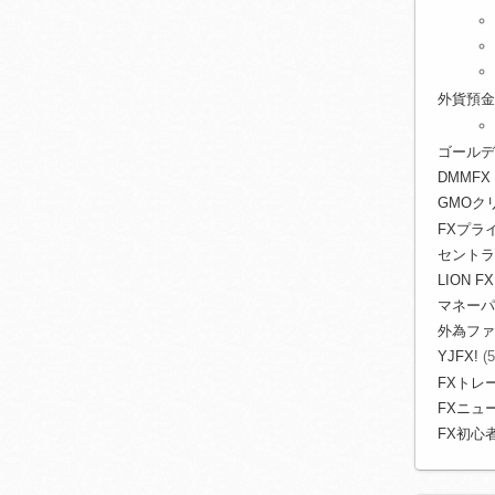
外貨預金
ゴールデ
DMMFX
GMOク
FXプライ
セントラ
LION FX
マネーパ
外為ファ
YJFX!
(5
FXトレ
FXニュ
FX初心