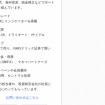
株式、海外投資、純金積立などでポート
オ組んでいます。
トレード
T4にインジケーターを搭載
売買
24、トライオート、iサイクル
ップ
Xで売り、GMOクリック証券で買い
預金・両替
（SBIFX）、マネーパートナーズ
ンペーンや会員優待
通商、セントラル短資
社の担当者や、投資助言会社の社長に
談にのってもらっています。
お問い合わせはこちら