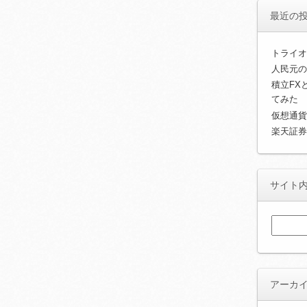
最近の
トライオ
人民元の
積立FX
てみた
仮想通貨
楽天証券
サイト
検
索:
アーカ