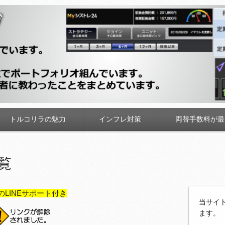
トルコリラの魅力
インフレ対策
両替手数料が最
覧
のLINEサポート付き
当サイ
ます。