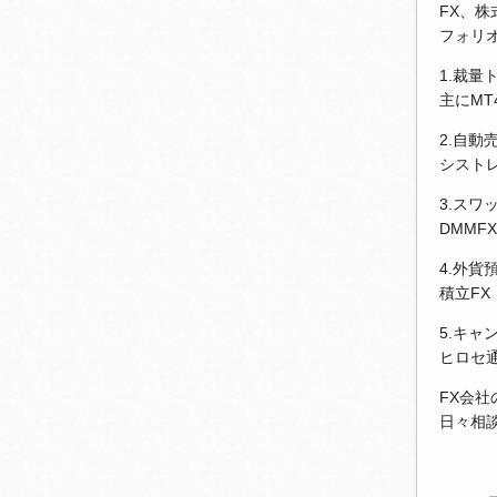
FX、
フォリ
1.裁量
主にM
2.自動
シストレ
3.スワ
DMMF
4.外貨
積立FX
5.キャ
ヒロセ
FX会
日々相