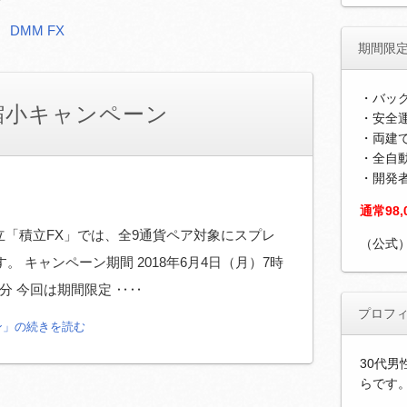
DMM FX
期間限
・バッ
縮小キャンペーン
・安全運
・両建
・全自
・開発
通常98
積立「積立FX」では、全9通貨ペア対象にスプレ
（公式
 キャンペーン期間 2018年6月4日（月）7時
30分 今回は期間限定 ‥‥
プロフ
ン」の続きを読む
30代男
らです