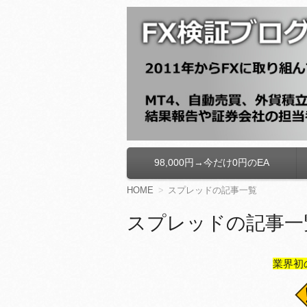
FX検証ブログ
98,000円→今だけ0円のEA
コ
ン
テ
HOME
スプレッドの記事一覧
ン
ツ
スプレッドの記事一
へ
移
動
業界初