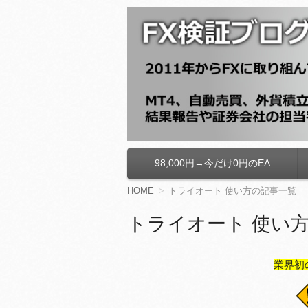
FX検証ブログ
98,000円→今だけ0円のEA
コ
ン
テ
HOME
トライオート 使い方の記事一覧
ン
ツ
トライオート 使い
へ
移
動
業界初