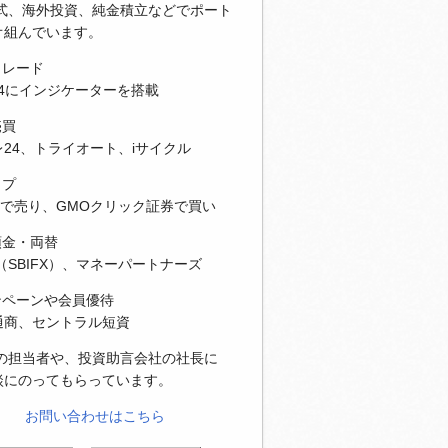
株式、海外投資、純金積立などでポート
オ組んでいます。
トレード
T4にインジケーターを搭載
売買
24、トライオート、iサイクル
ップ
Xで売り、GMOクリック証券で買い
預金・両替
（SBIFX）、マネーパートナーズ
ンペーンや会員優待
通商、セントラル短資
社の担当者や、投資助言会社の社長に
談にのってもらっています。
お問い合わせはこちら