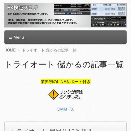
FX検証ブログ
Menu
コ
HOME
トライオート 儲かるの記事一覧
ン
テ
トライオート 儲かるの記事一覧
ン
ツ
へ
業界初のLINEサポート付き
移
動
DMM FX