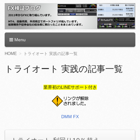
FX検証ブログ
Menu
コ
HOME
トライオート 実践の記事一覧
ン
テ
トライオート 実践の記事一覧
ン
ツ
へ
業界初のLINEサポート付き
移
動
DMM FX