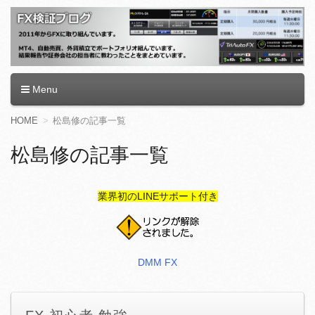
FX検証ブログ
Menu
コ
HOME
松島修の記事一覧
ン
テ
松島修の記事一覧
ン
ツ
へ
業界初のLINEサポート付き
移
動
DMM FX