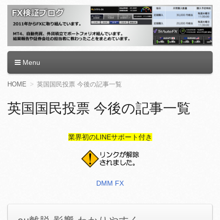
FX検証ブログ
Menu
コ
HOME
英国国民投票 今後の記事一覧
ン
テ
英国国民投票 今後の記事一覧
ン
ツ
へ
業界初のLINEサポート付き
移
動
DMM FX