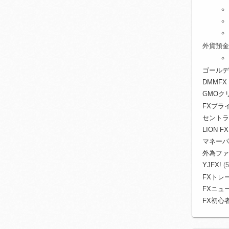
外貨預金
ゴールデ
DMMFX
GMOク
FXプライ
セントラ
LION FX
マネーパ
外為ファ
YJFX!
(5
FXトレ
FXニュ
FX初心