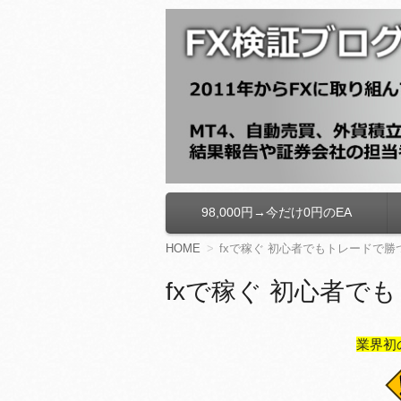
FX検証ブログ
98,000円→今だけ0円のEA
コ
ン
テ
HOME
fxで稼ぐ 初心者でもトレードで
ン
ツ
fxで稼ぐ 初心者で
へ
移
動
業界初