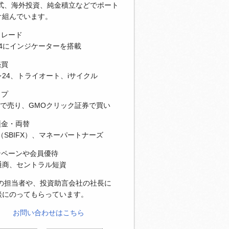
株式、海外投資、純金積立などでポート
オ組んでいます。
トレード
T4にインジケーターを搭載
売買
24、トライオート、iサイクル
ップ
Xで売り、GMOクリック証券で買い
預金・両替
（SBIFX）、マネーパートナーズ
ンペーンや会員優待
通商、セントラル短資
社の担当者や、投資助言会社の社長に
談にのってもらっています。
お問い合わせはこちら