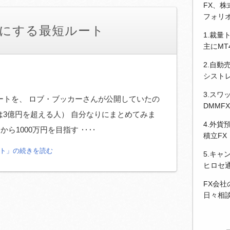
FX、
フォリ
0倍にする最短ルート
1.裁量
主にM
2.自動
シストレ
3.スワ
ルートを、 ロブ・ブッカーさんが公開していたの
DMMF
利益は3億円を超える人） 自分なりにまとめてみま
4.外貨
から1000万円を目指す ‥‥
積立FX
ート」の続きを読む
5.キャ
ヒロセ
FX会
日々相