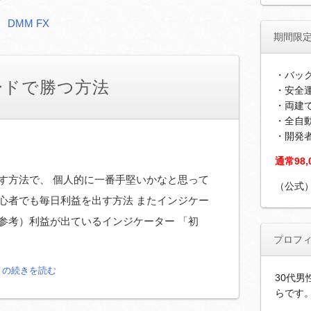
DMM FX
期間限
・バッ
ードで勝つ方法
・安全運
・両建
・全自
・開発
通常98
す方法で、 個人的に一番手堅いかなと思って
（公式
心者でも毎日利益を出す方法 またインジケー
参考）利益が出ているインジケーター 「初
プロフ
」の続きを読む
30代男
らです