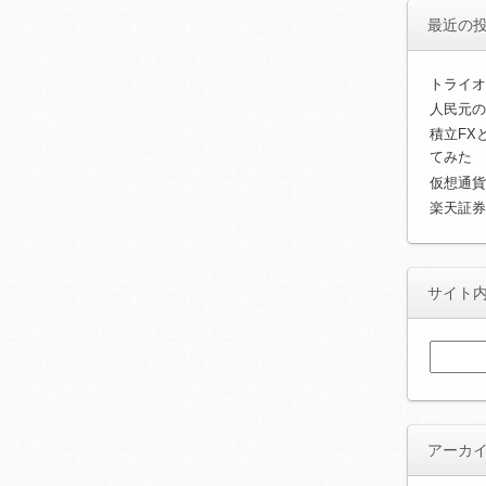
最近の
トライオ
人民元の
積立FX
てみた
仮想通貨
楽天証券
サイト
検
索:
アーカ