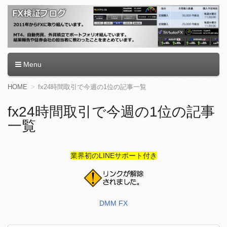
FX検証ブログ
Menu
コ
HOME
fx24時間取引で今週の1位の記事一覧
ン
テ
fx24時間取引で今週の1位の記事
ン
一覧
ツ
へ
移
動
業界初のLINEサポート付き
DMM FX