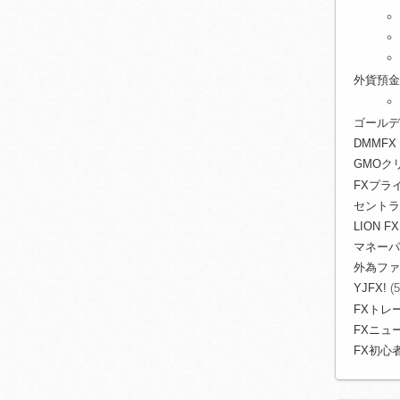
外貨預金
ゴールデ
DMMFX
GMOク
FXプライ
セントラ
LION FX
マネーパ
外為ファ
YJFX!
(5
FXトレ
FXニュ
FX初心