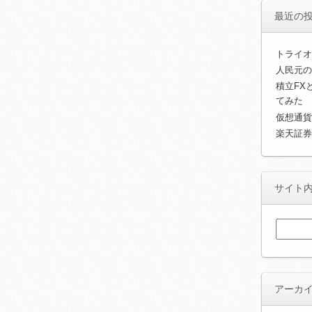
最近の
トライオ
人民元の
積立FX
てみた
仮想通貨
楽天証券
サイト
検
索:
アーカ