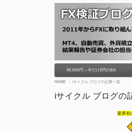
FX検証ブログ
98,000円→今だけ0円のEA
コ
ン
テ
HOME
iサイクル ブログの記事一覧
ン
ツ
iサイクル ブログの
へ
移
動
業界初