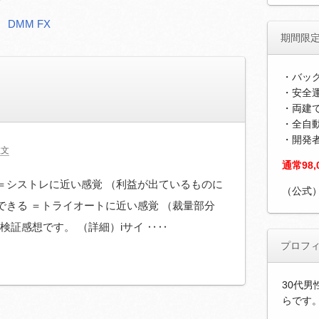
DMM FX
期間限
・バッ
・安全運
・両建
・全自
・開発
注文
通常98
 ＝シストレに近い感覚 （利益が出ているものに
（公式
もできる ＝トライオートに近い感覚 （裁量部分
検証感想です。 （詳細）iサイ ‥‥
プロフ
30代男
らです