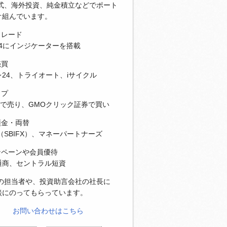
株式、海外投資、純金積立などでポート
オ組んでいます。
トレード
T4にインジケーターを搭載
売買
24、トライオート、iサイクル
ップ
Xで売り、GMOクリック証券で買い
預金・両替
（SBIFX）、マネーパートナーズ
ンペーンや会員優待
通商、セントラル短資
社の担当者や、投資助言会社の社長に
談にのってもらっています。
お問い合わせはこちら