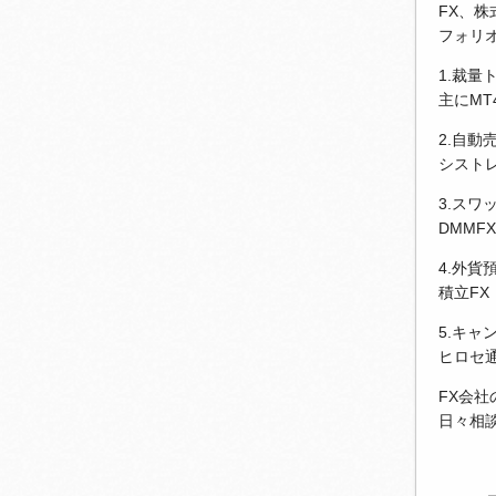
FX、
フォリ
1.裁量
主にM
2.自動
シストレ
3.スワ
DMMF
4.外貨
積立FX
5.キャ
ヒロセ
FX会
日々相