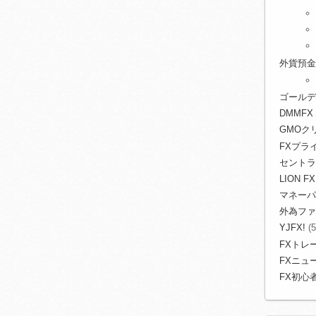
外貨預金
ゴールデ
DMMFX
GMOク
FXプライ
セントラ
LION FX
マネーパ
外為ファ
YJFX!
(5
FXトレ
FXニュ
FX初心