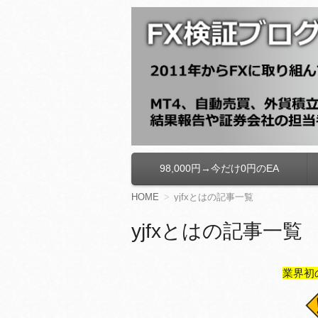
FX検証ブログ
98,000円→今だけ0円のEA
コ
ン
テ
HOME
yjfxとはの記事一覧
ン
ツ
yjfxとはの記事一覧
へ
移
動
業界初