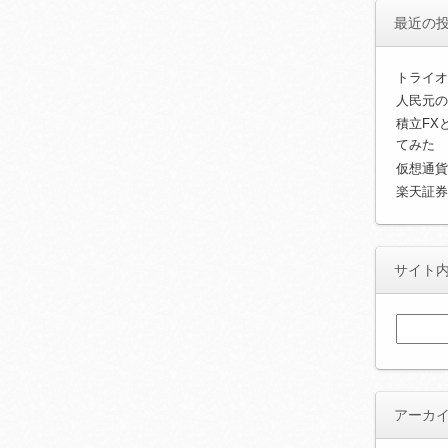
最近の
トライオ
人民元の
積立FX
てみた
仮想通貨
楽天証券
サイト
検
索:
アーカ