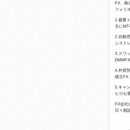
FX、
フォリ
1.裁量
主にM
2.自動
シストレ
3.スワ
DMMF
4.外貨
積立FX
5.キャ
ヒロセ
FX会
日々相