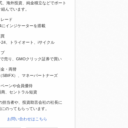
株式、海外投資、純金積立などでポート
オ組んでいます。
トレード
T4にインジケーターを搭載
売買
24、トライオート、iサイクル
ップ
Xで売り、GMOクリック証券で買い
預金・両替
（SBIFX）、マネーパートナーズ
ンペーンや会員優待
通商、セントラル短資
社の担当者や、投資助言会社の社長に
談にのってもらっています。
お問い合わせはこちら