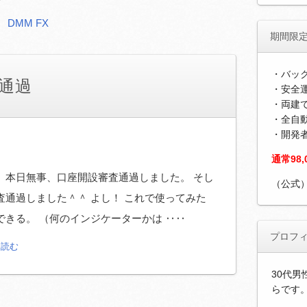
DMM FX
期間限
・バッ
査通過
・安全運
・両建
・全自
・開発
通常98
、 本日無事、口座開設審査通過しました。 そし
（公式
査通過しました＾＾ よし！ これで使ってみた
きる。 （何のインジケーターかは ‥‥
プロフ
を読む
30代男
らです