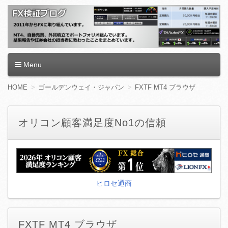
FX検証ブログ
Menu
コ
HOME
ゴールデンウェイ・ジャパン
FXTF MT4 ブラウザ
ン
テ
ン
オリコン顧客満足度No1の信頼
ツ
へ
移
動
ヒロセ通商
FXTF MT4 ブラウザ