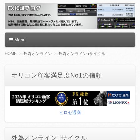
FX検証ブログ
Menu
コ
HOME
外為オンライン
外為オンライン iサイクル
ン
テ
ン
オリコン顧客満足度No1の信頼
ツ
へ
移
動
ヒロセ通商
外為オンライン iサイクル