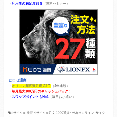
・
利用者の満足度98％
（無料セミナー）
ヒロセ通商
・
オリコン顧客満足度第1位
（4年連続）
・
毎月最大100万円のキャッシュバック！
・
スワップポイントもNo1
（毎日お小遣い）
iサイクル 検証
•
iサイクル注文 1000通貨
•
外為オンライン iサイク