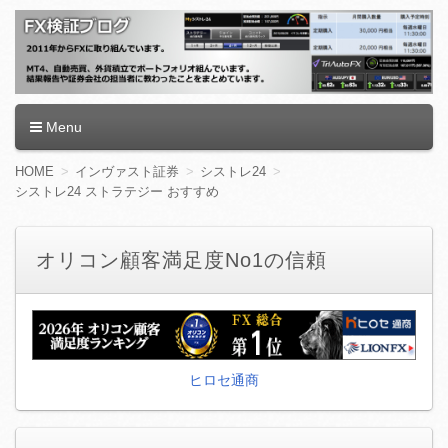
FX検証ブログ
Menu
コ
HOME
インヴァスト証券
シストレ24
ン
シストレ24 ストラテジー おすすめ
テ
ン
ツ
オリコン顧客満足度No1の信頼
へ
移
動
ヒロセ通商