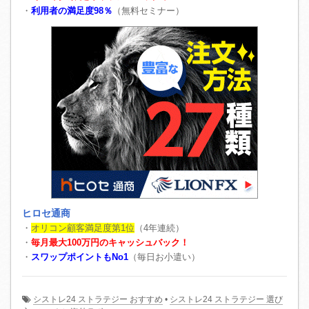
・
利用者の満足度98％
（無料セミナー）
ヒロセ通商
・
オリコン顧客満足度第1位
（4年連続）
・
毎月最大100万円のキャッシュバック！
・
スワップポイントもNo1
（毎日お小遣い）
シストレ24 ストラテジー おすすめ
•
シストレ24 ストラテジー 選び