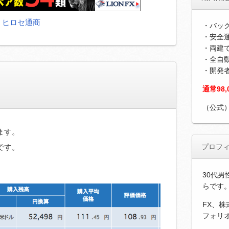
ヒロセ通商
・バッ
・安全運
・両建
・全自
・開発
貨
通常98
（公式
ます。
です。
プロフ
30代男
らです
FX、
フォリ