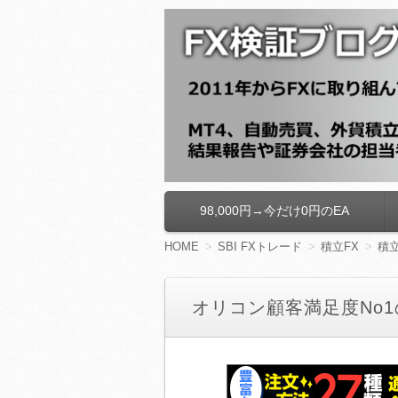
FX検証ブログ
98,000円→今だけ0円のEA
コ
ン
テ
HOME
SBI FXトレード
積立FX
積立
ン
ツ
へ
オリコン顧客満足度No
移
動