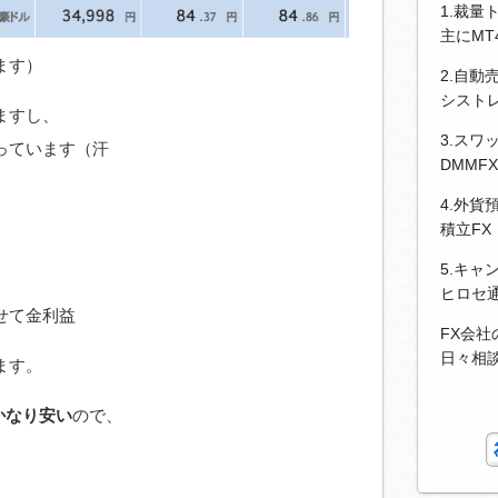
1.裁量
主にM
ます）
2.自動
シストレ
ますし、
3.スワ
っています（汗
DMMF
4.外貨
積立FX
5.キャ
ヒロセ
せて金利益
FX会
日々相
ます。
かなり安い
ので、