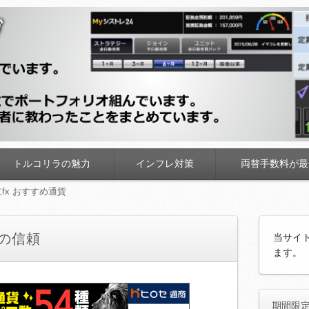
トルコリラの魅力
インフレ対策
両替手数料が最
fx おすすめ通貨
1の信頼
当サイ
ます。
期間限