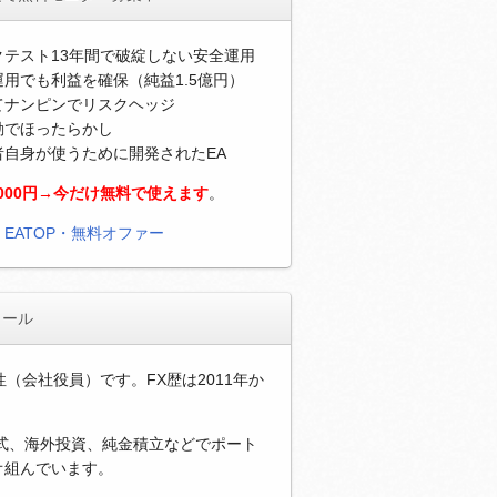
クテスト13年間で破綻しない安全運用
用でも利益を確保（純益1.5億円）
てナンピンでリスクヘッジ
動でほったらかし
者自身が使うために開発されたEA
,000円→今だけ無料で使えます
。
）
EATOP・無料オファー
ィール
性（会社役員）です。FX歴は2011年か
。
株式、海外投資、純金積立などでポート
オ組んでいます。