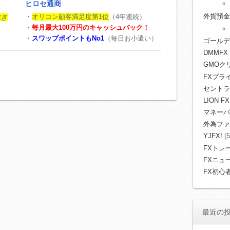
ヒロセ通商
外貨預金
・
オリコン顧客満足度第1位
（4年連続）
稼ぎ
・
毎月最大100万円のキャッシュバック！
・
スワップポイントもNo1
（毎日お小遣い）
）
ゴールデ
DMMFX
GMOク
FXプライ
セントラ
LION FX
マネーパ
外為ファ
YJFX!
(5
FXトレ
FXニュ
FX初心
最近の