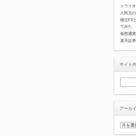
トライオ
人民元の
積立FX
てみた
仮想通貨
楽天証券
サイト
検
索:
アーカ
ア
ー