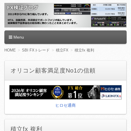
FX検証ブログ
Menu
コ
HOME
SBI FXトレード
積立FX
積立fx 複利
ン
テ
ン
オリコン顧客満足度No1の信頼
ツ
へ
移
動
ヒロセ通商
積立fx 複利