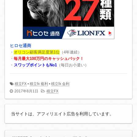
ヒロセ通商
・
オリコン顧客満足度第1位
（4年連続）
・
毎月最大100万円のキャッシュバック！
・
スワップポイントもNo1
（毎日お小遣い）
積立FX
•
積立fx 複利
•
積立fx 金利
2017年8月1日
積立FX
当サイトは、アフィリエイト広告を利用しています。